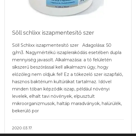
Söll schlixx iszapmentesítő szer
Söll Schlixx iszapmentesítő szer Adagolása: 50
g/m3. Nagymértékű iszaplerakódás esetében dupla
mennyiség javasolt. Alkalmazása: a tó felületén
síkszerű beszórással kell alkalmazni úgy, hogy
előzőleg nem oldjuk fel! Ez a tókezelő szer iszapfaló,
hasznos baktérium kultúrákat tartalmaz. Idővel
minden tóban képződik iszap, például növényi
levelek, elhalt tavi növények, elpusztult
mikroorganizmusok, haltáp maradványok, halürülék,
bekerülő por
2020.03.17.