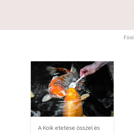
Főol
A Koik etetése ősszel és