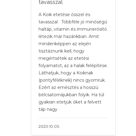
tavasszal
A Koik etetése ősszel és
tavasszal Többféle jó minőségű
haltáp, vitamin és immunerősítő
létezik már hazánkban. Amit
mindenképpen az elején
tisztáznunk kell, hogy
megértsétek az etetési
folyamatot, az a halak felépítése.
Láthatjuk, hogy a Koiknak
(pontyféléknek) nincs gyomruk.
Ezért az emésztés a hosszú
bélcsatornájukban folyik. Ha túl
gyakran etetjük őket a felvett
táp nagy
2020.10.05.