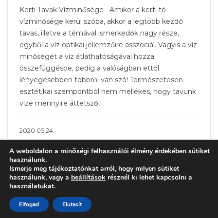
Kerti Tavak Vízminősége Amikor a kerti tó
vízminősége kerül szóba, akkor a legtöbb kezdő
tavas, illetve a témával ismerkedők nagy része,
egyből a víz optikai jellemzőire asszociál. Vagyis a víz
minőségét a víz átláthatóságával hozza
összefüggésbe, pedig a valóságban ettől
lényegesebben többről van szó! Természetesen
esztétikai szempontból nem mellékes, hogy tavunk
vize mennyire áttetsző,
2020.05.24.
A weboldalon a minőségi felhasználói élmény érdekében sütiket
használunk.
Ismerje meg tájékoztatónkat arról, hogy milyen sütiket
használunk, vagy a
beállítások
résznél ki lehet kapcsolni a
használatukat.
Elfogad
Elutasít