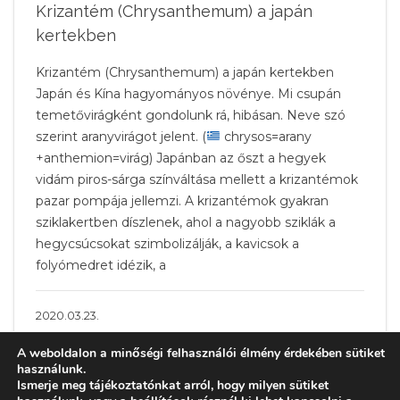
Krizantém (Chrysanthemum) a japán
kertekben
Krizantém (Chrysanthemum) a japán kertekben
Japán és Kína hagyományos növénye. Mi csupán
temetővirágként gondolunk rá, hibásan. Neve szó
szerint aranyvirágot jelent. (
chrysos=arany
+anthemion=virág) Japánban az őszt a hegyek
vidám piros-sárga színváltása mellett a krizantémok
pazar pompája jellemzi. A krizantémok gyakran
sziklakertben díszlenek, ahol a nagyobb sziklák a
hegycsúcsokat szimbolizálják, a kavicsok a
folyómedret idézik, a
2020.03.23.
A weboldalon a minőségi felhasználói élmény érdekében sütiket
használunk.
Ismerje meg tájékoztatónkat arról, hogy milyen sütiket