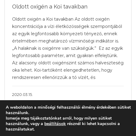
Oldott oxigén a Koi tavakban
Oldott oxigén a Koi tavakban Az oldott oxigén
koncentrációja a vízi életközösségek szempontjából
az egyik legfontosabb környezeti tényező, ennek
értelmében meghatározó vízminőségi indikátor is.
„A halaknak is oxigénre van szükségük.” Ez az egyik
legfontosabb paraméter, amit gyakran elfelejtünk.
Az alacsony oldott oxigénszint számos halveszteség
oka lehet. Koi-tartóként elengedhetetlen, hogy
rendszeresen ellenőrizzük a tó vízét, és
2020.03.15.
A weboldalon a minőségi felhasználói élmény érdekében sütiket
használunk.
Ismerje meg tájékoztatónkat arról, hogy milyen sütiket
használunk, vagy a
beállítások
résznél ki lehet kapcsolni a
használatukat.