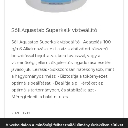
Söll Aquastab Superkalk vízbeállító
Söll Aquastab Superkalk vízbeállító Adagolás: 100
g/m3 Alkalmazása: ezt a víz stabilizátort síkszerű
beszórással bejuttatva, kora tavasszal, vagy a
vízminőségi jellemzők jelentős ingadozása esetén
javasoljuk. Leírása: • Sokszorosan hatékonyabb, mint
a hagyományos mész. • Biztosítja a tókörnyezet
optimális beállítását. • Beállítja a pH-értéket az
optimális tartományban, és stabilizálja azt •
Méregteleníti a halat nitrites
2020.03.19.
A weboldalon a minőségi felhasználói élmény érdekében sütiket