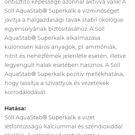
öntisztító képessége azonnal aktívvá válik! A
Söll AquaStab® Superkalk a vízminőséget
javítja a halgazdasági tavak stabil ökológiai
egyensúlyának biztosításához. A Söll
AquaStab® Superkalk alkalmazása
különösen káros anyagok, pl. ammóniák,
nitrit és nehézfémek jelenléte esetén, illetve
legyengült halak esetében hasznos. A Söll
AquaStab® Superkalk pozitív mellékhatása,
hogy lassítja a szivattyúk és vezetékek
korrodálódását.
Hatása:
Söll AquaStab® Superkalk a vizet
létfontosságú kalciummal és széndioxiddal