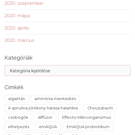
2020. szeptember
2020. május
2020. április
2020. március
Kategóriák
Címkék
algaírtás
ammónia mentesítés
A spirulina jótékony hatása halainkra
Chouzubachi
csobogók
diffúzor
Effectiv Mikroorganizmus
elhelyezés
emAQUA
EmAQUA probiotikum