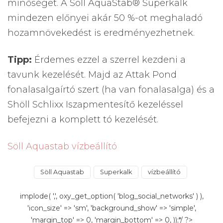
minőséget. A Söll AquaStab® Superkalk
mindezen előnyei akár 50 %-ot meghaladó
hozamnövekedést is eredményezhetnek.
Tipp:
Érdemes ezzel a szerrel kezdeni a
tavunk kezelését. Majd az Attak Pond
fonalasalgaírtó szert (ha van fonalasalga) és a
Shöll Schlixx Iszapmentesítő kezeléssel
befejezni a komplett tó kezelését.
Söll Aquastab vízbeállító
Söll Aquastab
Superkalk
vízbeállító
implode( ',', oxy_get_option( 'blog_social_networks' ) ),
'icon_size' => 'sm', 'background_show' => 'simple',
'margin_top' => 0, 'margin_bottom' => 0, ));*/ ?>