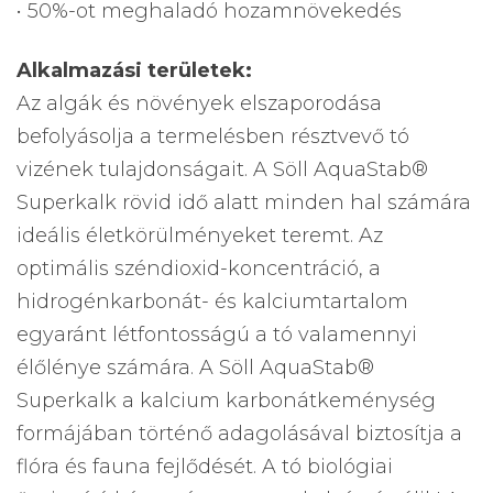
• 50%-ot meghaladó hozamnövekedés
Alkalmazási területek:
Az algák és növények elszaporodása
befolyásolja a termelésben résztvevő tó
vizének tulajdonságait. A Söll AquaStab®
Superkalk rövid idő alatt minden hal számára
ideális életkörülményeket teremt. Az
optimális széndioxid-koncentráció, a
hidrogénkarbonát- és kalciumtartalom
egyaránt létfontosságú a tó valamennyi
élőlénye számára. A Söll AquaStab®
Superkalk a kalcium karbonátkeménység
formájában történő adagolásával biztosítja a
flóra és fauna fejlődését. A tó biológiai