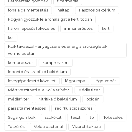
Fermentáló gombák
filtermédia
fonalalga mentesítés
haltáp
Hasznos baktérium
Hogyan győzzük le a fonalalgát a kerti tóban
háromlépcsős tókezelés
immunerősítés
kert
koi
Koik tavasszal – anyagcsere és energia szükségletük
vermelés után
kompresszor
kompresszort
lebontó és iszapfaló baktérium
levegőporlasztó köveket
légpumpa
légpumpát
Miért veszítheti el a Koi a színét?
Média filter
médiafilter
Nitrifikáló baktérium
oxigén
parazita mentesítés
recirkulációs szűrés
Sugárgombák
szökőkut
teszt
tó
Tókezelés
Tószűrés
Velda bacterial
Vízarchitektúra