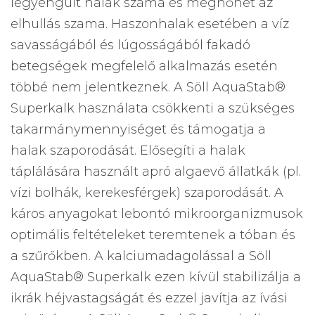
legyengült halak száma és megnőhet az
elhullás szama. Haszonhalak esetében a víz
savasságából és lúgosságából fakadó
betegségek megfelelő alkalmazás esetén
többé nem jelentkeznek. A Söll AquaStab®
Superkalk használata csökkenti a szükséges
takarmánymennyiséget és támogatja a
halak szaporodását. Elősegíti a halak
táplálására használt apró algaevő állatkák (pl.
vízi bolhák, kerekesférgek) szaporodását. A
káros anyagokat lebontó mikroorganizmusok
optimális feltételeket teremtenek a tóban és
a szűrőkben. A kalciumadagolással a Söll
AquaStab® Superkalk ezen kívül stabilizálja a
ikrák héjvastagságát és ezzel javítja az ívási