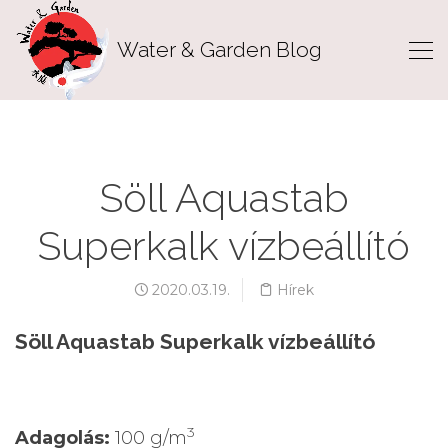
Water & Garden Blog
Söll Aquastab
Superkalk vízbeállító
2020.03.19.
Hírek
Söll Aquastab Superkalk vízbeállító
3
Adagolás:
100 g/m