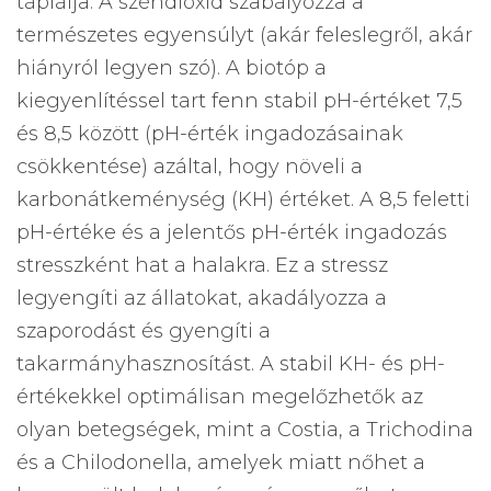
táplálja. A széndioxid szabályozza a
természetes egyensúlyt (akár feleslegről, akár
hiányról legyen szó). A biotóp a
kiegyenlítéssel tart fenn stabil pH-értéket 7,5
és 8,5 között (pH-érték ingadozásainak
csökkentése) azáltal, hogy növeli a
karbonátkeménység (KH) értéket. A 8,5 feletti
pH-értéke és a jelentős pH-érték ingadozás
stresszként hat a halakra. Ez a stressz
legyengíti az állatokat, akadályozza a
szaporodást és gyengíti a
takarmányhasznosítást. A stabil KH- és pH-
értékekkel optimálisan megelőzhetők az
olyan betegségek, mint a Costia, a Trichodina
és a Chilodonella, amelyek miatt nőhet a