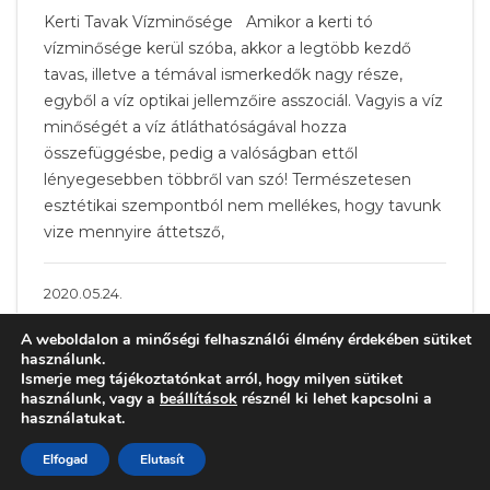
Kerti Tavak Vízminősége Amikor a kerti tó
vízminősége kerül szóba, akkor a legtöbb kezdő
tavas, illetve a témával ismerkedők nagy része,
egyből a víz optikai jellemzőire asszociál. Vagyis a víz
minőségét a víz átláthatóságával hozza
összefüggésbe, pedig a valóságban ettől
lényegesebben többről van szó! Természetesen
esztétikai szempontból nem mellékes, hogy tavunk
vize mennyire áttetsző,
2020.05.24.
A weboldalon a minőségi felhasználói élmény érdekében sütiket
használunk.
Ismerje meg tájékoztatónkat arról, hogy milyen sütiket
használunk, vagy a
beállítások
résznél ki lehet kapcsolni a
használatukat.
Elfogad
Elutasít