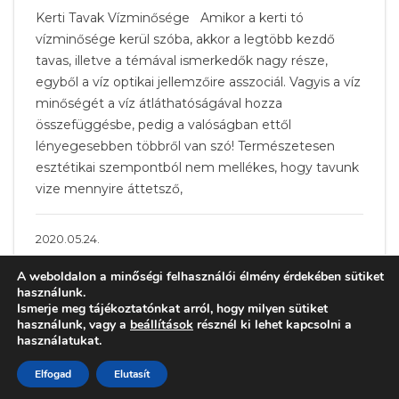
Kerti Tavak Vízminősége Amikor a kerti tó
vízminősége kerül szóba, akkor a legtöbb kezdő
tavas, illetve a témával ismerkedők nagy része,
egyből a víz optikai jellemzőire asszociál. Vagyis a víz
minőségét a víz átláthatóságával hozza
összefüggésbe, pedig a valóságban ettől
lényegesebben többről van szó! Természetesen
esztétikai szempontból nem mellékes, hogy tavunk
vize mennyire áttetsző,
2020.05.24.
A weboldalon a minőségi felhasználói élmény érdekében sütiket
használunk.
Ismerje meg tájékoztatónkat arról, hogy milyen sütiket
használunk, vagy a
beállítások
résznél ki lehet kapcsolni a
használatukat.
Elfogad
Elutasít