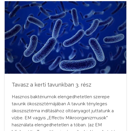
Tavasz a kerti tavunkban 3. rész
Hasznos baktériumok elengedhetetlen szerepe
tavunk ökoszisztémájában A tavunk tényleges
ökoszisztéma indításához oltóanyagot juttatunk a
vízbe. EM vagyis ,,Effectiv Mikroorganizmusok”
használata elengedhetetlen a tóban. (az EM