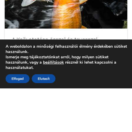
A Koik etetése ősszel és tavasszal
A weboldalon a minőségi felhasználói élmény érdekében sütiket
használunk.
A Koik etetése ősszel és tavasszal Többféle jó
Ismerje meg tájékoztatónkat arról, hogy milyen sütiket
minőségű haltáp, vitamin és immunerősítő létezik
használunk, vagy a
beállítások
résznél ki lehet kapcsolni a
már hazánkban. Amit mindenképpen az elején
használatukat.
tisztáznunk kell, hogy megértsétek az etetési
Elfogad
Elutasít
folyamatot, az a halak felépítése. Láthatjuk, hogy a
Koiknak (pontyféléknek) nincs gyomruk. Ezért az
emésztés a hosszú bélcsatornájukban folyik. Ha túl
gyakran etetjük őket a felvett táp nagy
2020.10.05.