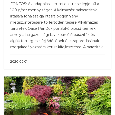
FONTOS: Az adagolás semmi esetre se lépje túl a
100 g/m³ mennyiséget. Alkalmazás: halparaziták
irtására fonalasalga irtásra oxigénhiány
megszüntetésére tó fertőtlenítésére Alkalmazási
területek Oase PeriDox por alakú biocid termék,
amely a halgazdasági tavakban élő paraziták és
algák tömeges kifejlődésének és szaporodásának
megakadályozására került kifejlesztésre. A paraziták
2020.05.01.