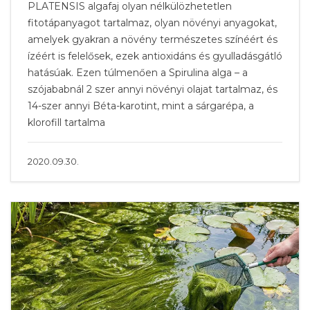
PLATENSIS algafaj olyan nélkülözhetetlen
fitotápanyagot tartalmaz, olyan növényi anyagokat,
amelyek gyakran a növény természetes színéért és
ízéért is felelősek, ezek antioxidáns és gyulladásgátló
hatásúak. Ezen túlmenően a Spirulina alga – a
szójababnál 2 szer annyi növényi olajat tartalmaz, és
14-szer annyi Béta-karotint, mint a sárgarépa, a
klorofill tartalma
2020.09.30.