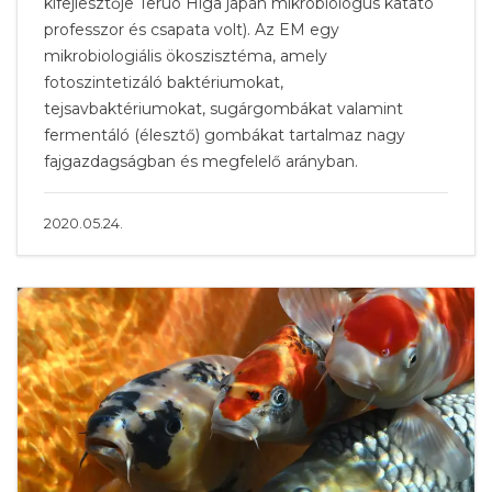
kifejlesztője Teruo Higa japán mikrobiológus katató
professzor és csapata volt). Az EM egy
mikrobiologiális ökoszisztéma, amely
fotoszintetizáló baktériumokat,
tejsavbaktériumokat, sugárgombákat valamint
fermentáló (élesztő) gombákat tartalmaz nagy
fajgazdagságban és megfelelő arányban.
2020.05.24.