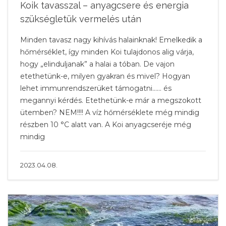
Koik tavasszal – anyagcsere és energia
szükségletük vermelés után
Minden tavasz nagy kihívás halainknak! Emelkedik a
hőmérséklet, így minden Koi tulajdonos alig várja,
hogy „elinduljanak” a halai a tóban. De vajon
etethetünk-e, milyen gyakran és mivel? Hogyan
lehet immunrendszerüket támogatni…… és
megannyi kérdés. Etethetünk-e már a megszokott
ütemben? NEM!!!! A víz hőmérséklete még mindig
részben 10 °C alatt van. A Koi anyagcseréje még
mindig
2023.04.08.