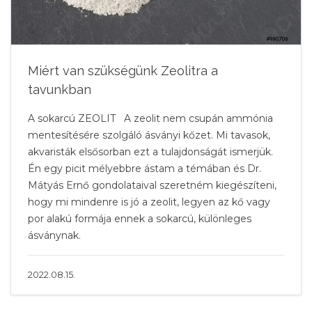
Miért van szükségünk Zeolitra a
tavunkban
A sokarcú ZEOLIT A zeolit nem csupán ammónia
mentesítésére szolgáló ásványi kőzet. Mi tavasok,
akvaristák elsősorban ezt a tulajdonságát ismerjük.
Én egy picit mélyebbre ástam a témában és Dr.
Mátyás Ernő gondolataival szeretném kiegészíteni,
hogy mi mindenre is jó a zeolit, legyen az kő vagy
por alakú formája ennek a sokarcú, különleges
ásványnak.
2022.08.15.