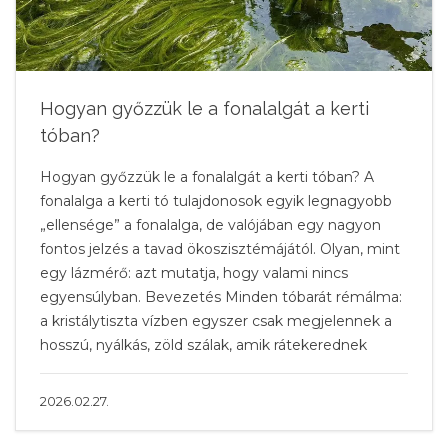
Hogyan győzzük le a fonalalgát a kerti
tóban?
Hogyan győzzük le a fonalalgát a kerti tóban? A
fonalalga a kerti tó tulajdonosok egyik legnagyobb
„ellensége” a fonalalga, de valójában egy nagyon
fontos jelzés a tavad ökoszisztémájától. Olyan, mint
egy lázmérő: azt mutatja, hogy valami nincs
egyensúlyban. Bevezetés Minden tóbarát rémálma:
a kristálytiszta vízben egyszer csak megjelennek a
hosszú, nyálkás, zöld szálak, amik rátekerednek
2026.02.27.