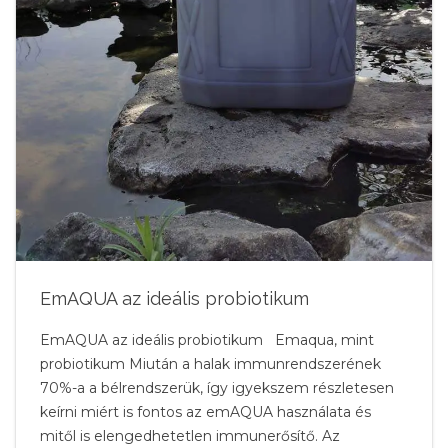
EmAQUA az ideális probiotikum
EmAQUA az ideális probiotikum Emaqua, mint
probiotikum Miután a halak immunrendszerének
70%-a a bélrendszerük, így igyekszem részletesen
keírni miért is fontos az emAQUA használata és
mitől is elengedhetetlen immunerősítő. Az