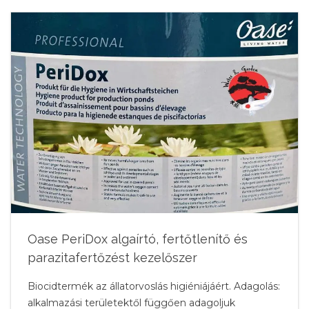
Oase PeriDox algaírtó, fertőtlenítő és
parazitafertőzést kezelőszer
Biocidtermék az állatorvoslás higiéniájáért. Adagolás:
alkalmazási területektől függően adagoljuk