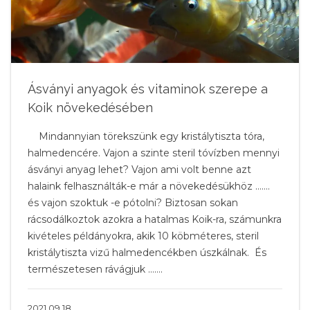
Ásványi anyagok és vitaminok szerepe a
Koik növekedésében
Mindannyian törekszünk egy kristálytiszta tóra,
halmedencére. Vajon a szinte steril tóvízben mennyi
ásványi anyag lehet? Vajon ami volt benne azt
halaink felhasználták-e már a növekedésükhöz …….
és vajon szoktuk -e pótolni? Biztosan sokan
rácsodálkoztok azokra a hatalmas Koik-ra, számunkra
kivételes példányokra, akik 10 köbméteres, steril
kristálytiszta vizű halmedencékben úszkálnak. És
természetesen rávágjuk …….
2021.09.18.