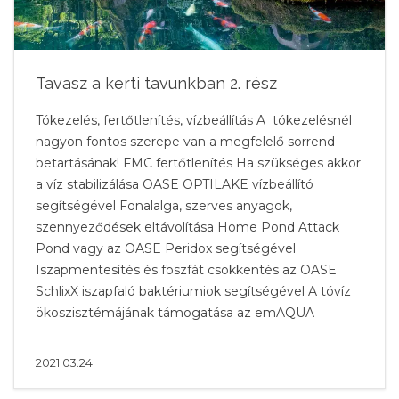
Tavasz a kerti tavunkban 2. rész
Tókezelés, fertőtlenítés, vízbeállítás A tókezelésnél
nagyon fontos szerepe van a megfelelő sorrend
betartásának! FMC fertőtlenítés Ha szükséges akkor
a víz stabilizálása OASE OPTILAKE vízbeállító
segítségével Fonalalga, szerves anyagok,
szennyeződések eltávolítása Home Pond Attack
Pond vagy az OASE Peridox segítségével
Iszapmentesítés és foszfát csökkentés az OASE
SchlixX iszapfaló baktériumiok segítségével A tóvíz
ökoszisztémájának támogatása az emAQUA
2021.03.24.