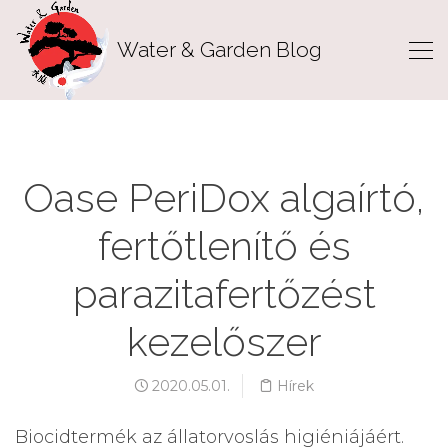
Water & Garden Blog
Oase PeriDox algaírtó,
fertőtlenítő és
parazitafertőzést
kezelőszer
2020.05.01.
Hírek
Biocidtermék az állatorvoslás higiéniájáért.