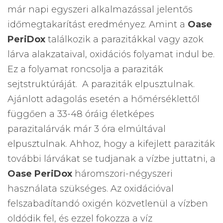
már napi egyszeri alkalmazással jelentős
időmegtakarítást eredményez. Amint a
Oase
PeriDox
találkozik a parazitákkal vagy azok
lárva alakzataival, oxidációs folyamat indul be.
Ez a folyamat roncsolja a paraziták
sejtstruktúráját. A paraziták elpusztulnak.
Ajánlott adagolás esetén a hőmérséklettől
függően a 33-48 óráig életképes
parazitalárvák már 3 óra elmúltával
elpusztulnak. Ahhoz, hogy a kifejlett paraziták
további lárvákat se tudjanak a vízbe juttatni, a
Oase PeriDox
háromszori-négyszeri
használata szükséges. Az oxidációval
felszabadítandó oxigén közvetlenül a vízben
oldódik fel, és ezzel fokozza a víz