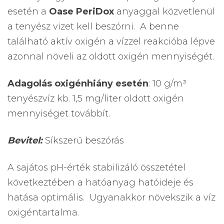
esetén a
Oase PeriDox
anyaggal közvetlenül
a tenyész vizet kell beszórni. A benne
található aktív oxigén a vízzel reakcióba lépve
azonnal növeli az oldott oxigén mennyiségét.
Adagolás oxigénhiány esetén
: 10 g/m³
tenyészvíz kb. 1,5 mg/liter oldott oxigén
mennyiséget továbbít.
Bevitel:
Síkszerű beszórás
A sajátos pH-érték stabilizáló összetétel
következtében a hatóanyag hatóideje és
hatása optimális. Ugyanakkor növekszik a víz
oxigéntartalma.