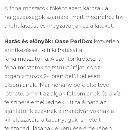
A fonálmoszatok főként azért károsak a
halgazdaságok számára, mert megnehezítik
a lehalászást és megzavarják az állatokat.
Hatás és előnyök:
Oase PeriDox
közvetlen
érintkezéssel fejti ki hatását a
fonálmoszatokra. A szer tönkreteszi a
fonálmoszatok sejtstruktúráját, és az
organizmusok 24 órán belül teljesen
elbomlanak. Már néhány perc elteltével
látható, amint az algák felbomlanak és a víz
felszínére emelkednek. Itt található az
ajánlatunk ezeknek a maradványoknak a
kihalászására a tápanyagok ismételt
felszabadulásának elkerülése érdekében,