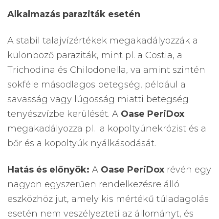
Alkalmazás paraziták esetén
A stabil talajvízértékek megakadályozzák a
különböző paraziták, mint pl. a Costia, a
Trichodina és Chilodonella, valamint szintén
sokféle másodlagos betegség, például a
savasság vagy lúgosság miatti betegség
tenyészvízbe kerülését. A
Oase PeriDox
megakadályozza pl. a kopoltyúnekrózist és a
bőr és a kopoltyúk nyálkásodását.
Hatás és előnyök:
A
Oase PeriDox
révén egy
nagyon egyszerűen rendelkezésre álló
eszközhöz jut, amely kis mértékű túladagolás
esetén nem veszélyezteti az állományt, és