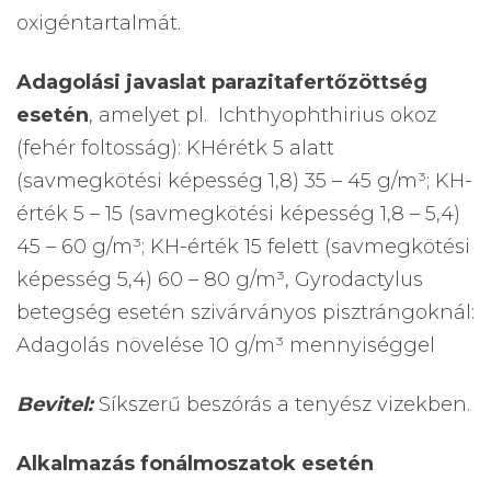
oxigéntartalmát.
Adagolási javaslat parazitafertőzöttség
esetén
, amelyet pl. Ichthyophthirius okoz
(fehér foltosság): KHérétk 5 alatt
(savmegkötési képesség 1,8) 35 – 45 g/m³; KH-
érték 5 – 15 (savmegkötési képesség 1,8 – 5,4)
45 – 60 g/m³; KH-érték 15 felett (savmegkötési
képesség 5,4) 60 – 80 g/m³, Gyrodactylus
betegség esetén szivárványos pisztrángoknál:
Adagolás növelése 10 g/m³ mennyiséggel
Bevitel:
Síkszerű beszórás a tenyész vizekben.
Alkalmazás fonálmoszatok esetén