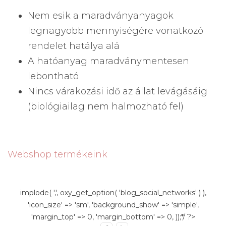
Nem esik a maradványanyagok
legnagyobb mennyiségére vonatkozó
rendelet hatálya alá
A hatóanyag maradványmentesen
lebontható
Nincs várakozási idő az állat levágásáig
(biológiailag nem halmozható fel)
Webshop termékeink
implode( ',', oxy_get_option( 'blog_social_networks' ) ),
'icon_size' => 'sm', 'background_show' => 'simple',
'margin_top' => 0, 'margin_bottom' => 0, ));*/ ?>