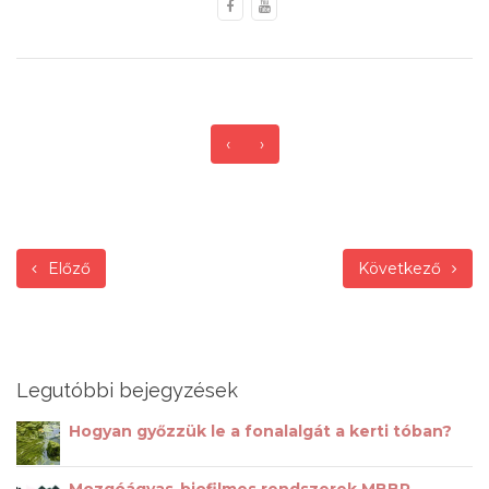
‹
›
Előző
Következő
Legutóbbi bejegyzések
Hogyan győzzük le a fonalalgát a kerti tóban?
Mozgóágyas-biofilmes rendszerek MBBR