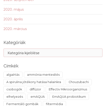
2020. május
2020. április
2020. március
Kategóriák
Címkék
algaírtás
ammónia mentesítés
A spirulina jótékony hatása halainkra
Chouzubachi
csobogók
diffúzor
Effectiv Mikroorganizmus
elhelyezés
emAQUA
EmAQUA probiotikum
Fermentáló gombák
filtermédia