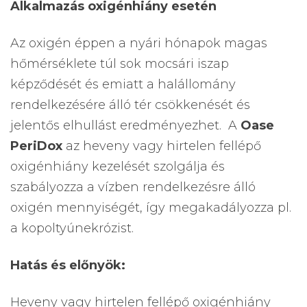
Alkalmazás oxigénhiány esetén
Az oxigén éppen a nyári hónapok magas
hőmérséklete túl sok mocsári iszap
képződését és emiatt a halállomány
rendelkezésére álló tér csökkenését és
jelentős elhullást eredményezhet. A
Oase
PeriDox
az heveny vagy hirtelen fellépő
oxigénhiány kezelését szolgálja és
szabályozza a vízben rendelkezésre álló
oxigén mennyiségét, így megakadályozza pl.
a kopoltyúnekrózist.
Hatás és előnyök:
Heveny vagy hirtelen fellépő oxigénhiány