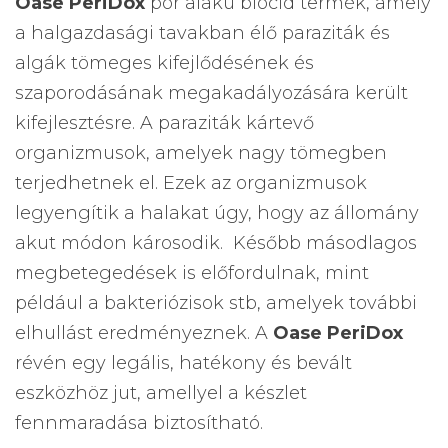
Oase PeriDox
por alakú biocid termék, amely
a halgazdasági tavakban élő paraziták és
algák tömeges kifejlődésének és
szaporodásának megakadályozására került
kifejlesztésre. A paraziták kártevő
organizmusok, amelyek nagy tömegben
terjedhetnek el. Ezek az organizmusok
legyengítik a halakat úgy, hogy az állomány
akut módon károsodik. Később másodlagos
megbetegedések is előfordulnak, mint
például a bakteriózisok stb, amelyek további
elhullást eredményeznek. A
Oase PeriDox
révén egy legális, hatékony és bevált
eszközhöz jut, amellyel a készlet
fennmaradása biztosítható.