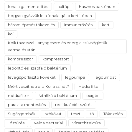
fonalalga mentesítés
haltáp
Hasznos baktérium
Hogyan győzzük le a fonalalgát a kerti tóban
háromlépcsős tókezelés
immunerősítés
kert
koi
Koik tavasszal – anyagcsere és energia szükségletük
vermelés után
kompresszor
kompresszort
lebontó és iszapfaló baktérium
levegőporlasztó köveket
légpumpa
légpumpát
Miért veszítheti el a Koi a színét?
Média filter
médiafilter
Nitrifikáló baktérium
oxigén
parazita mentesítés
recirkulációs szűrés
Sugárgombák
szökőkut
teszt
tó
Tókezelés
Tószűrés
Velda bacterial
Vízarchitektúra