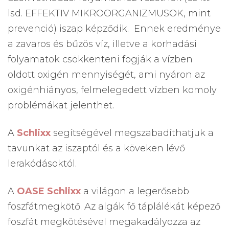
lsd. EFFEKTIV MIKROORGANIZMUSOK, mint
prevenció) iszap képződik. Ennek eredménye
a zavaros és bűzös víz, illetve a korhadási
folyamatok csökkenteni fogják a vízben
oldott oxigén mennyiségét, ami nyáron az
oxigénhiányos, felmelegedett vízben komoly
problémákat jelenthet.
A
Schlixx
segítségével megszabadíthatjuk a
tavunkat az iszaptól és a köveken lévő
lerakódásoktól.
A
OASE Schlixx
a világon a legerősebb
foszfátmegkötő. Az algák fő táplálékát képező
foszfát megkötésével megakadályozza az