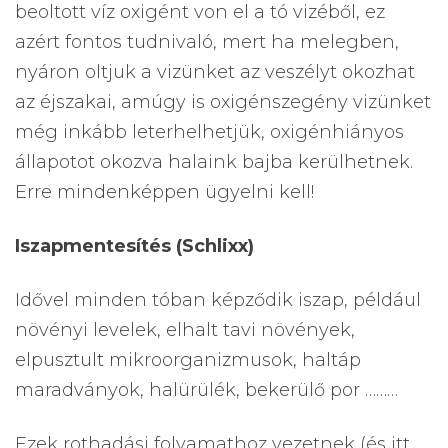
beoltott víz oxigént von el a tó vizéből, ez
azért fontos tudnivaló, mert ha melegben,
nyáron oltjuk a vizünket az veszélyt okozhat
az éjszakai, amúgy is oxigénszegény vizünket
még inkább leterhelhetjük, oxigénhiányos
állapotot okozva halaink bajba kerülhetnek.
Erre mindenképpen ügyelni kell!
Iszapmentesítés (Schlixx)
Idővel minden tóban képződik iszap, például
növényi levelek, elhalt tavi növények,
elpusztult mikroorganizmusok, haltáp
maradványok, halürülék, bekerülő por ………
Ezek rothadási folyamathoz vezetnek (és itt