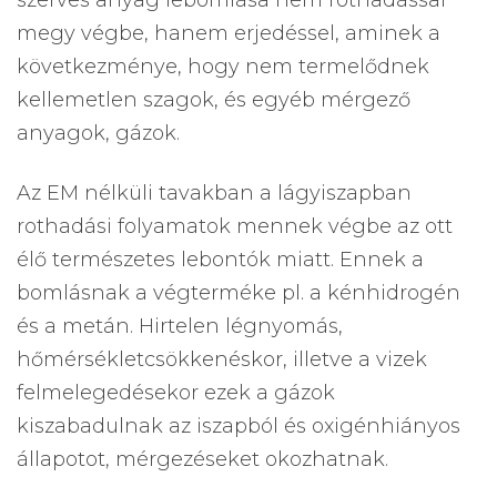
szerves anyag lebomlása nem rothadással
megy végbe, hanem erjedéssel, aminek a
következménye, hogy nem termelődnek
kellemetlen szagok, és egyéb mérgező
anyagok, gázok.
Az EM nélküli tavakban a lágyiszapban
rothadási folyamatok mennek végbe az ott
élő természetes lebontók miatt. Ennek a
bomlásnak a végterméke pl. a kénhidrogén
és a metán. Hirtelen légnyomás,
hőmérsékletcsökkenéskor, illetve a vizek
felmelegedésekor ezek a gázok
kiszabadulnak az iszapból és oxigénhiányos
állapotot, mérgezéseket okozhatnak.