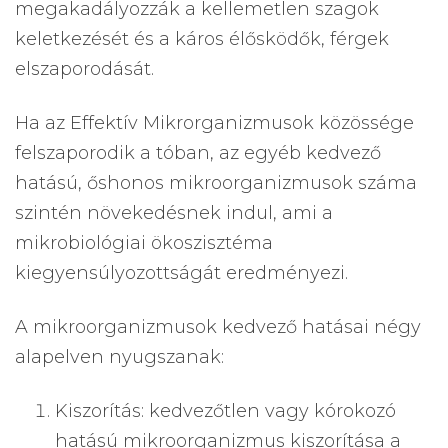
megakadályozzák a kellemetlen szagok
keletkezését és a káros élősködők, férgek
elszaporodását.
Ha az Effektív Mikrorganizmusok közössége
felszaporodik a tóban, az egyéb kedvező
hatású, őshonos mikroorganizmusok száma
szintén növekedésnek indul, ami a
mikrobiológiai ökoszisztéma
kiegyensúlyozottságát eredményezi.
A mikroorganizmusok kedvező hatásai négy
alapelven nyugszanak:
Kiszorítás: kedvezőtlen vagy kórokozó
hatású mikroorganizmus kiszorítása a