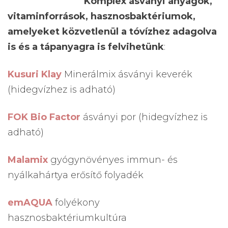
Komplex ásványi anyagok,
vitaminforrások, hasznosbaktériumok,
amelyeket közvetlenül a tóvízhez adagolva
is és a tápanyagra is felvihetünk
:
Kusuri Klay
Minerálmix ásványi keverék
(hidegvízhez is adható)
FOK Bio Factor
ásványi por (hidegvízhez is
adható)
Malamix
gyógynövényes immun- és
nyálkahártya erősítő folyadék
emAQUA
folyékony
hasznosbaktériumkultúra