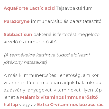
AquaForte Lactic acid
Tejsavbaktérium
Parazoryne
immunerősítő és parazitataszító
Sabbactisun
bakteriális fertőzést megelőző,
kezelő és immunerősítő
(A termékekre kattintva tudod elolvasni
jótékony hatásaikat)
A másik immunerősítési lehetőség, amikor
vitaminos táp formájában adjuk halainknak
az ásványi anyagokat, vitaminokat. Ilyen táp
lehet a
Malamix vitaminos immunerősítő
haltáp
vagy az
Extra C-vitaminos búzacsírás