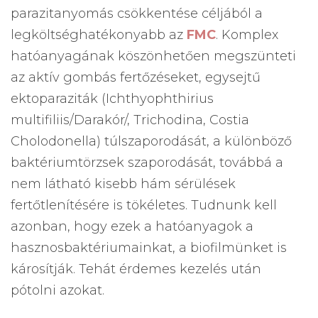
parazitanyomás csökkentése céljából a
legköltséghatékonyabb az
FMC
. Komplex
hatóanyagának köszönhetően megszünteti
az aktív gombás fertőzéseket, egysejtű
ektoparaziták (Ichthyophthirius
multifiliis/Darakór/, Trichodina, Costia
Cholodonella) túlszaporodását, a különböző
baktériumtörzsek szaporodását, továbbá a
nem látható kisebb hám sérülések
fertőtlenítésére is tökéletes. Tudnunk kell
azonban, hogy ezek a hatóanyagok a
hasznosbaktériumainkat, a biofilmünket is
károsítják. Tehát érdemes kezelés után
pótolni azokat.