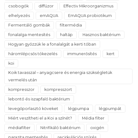
csobogók
diffúzor
Effectiv Mikroorganizmus
elhelyezés
emAQUA
EmAQUA probiotikum
Fermentáló gombák
filtermédia
fonalalga mentesítés
haltáp
Hasznos baktérium
Hogyan győzzük le a fonalalgát a kerti tóban
háromlépcsős tókezelés
immunerősítés
kert
koi
Koik tavasszal – anyagcsere és energia szükségletük
vermelés után
kompresszor
kompresszort
lebontó és iszapfaló baktérium
levegőporlasztó köveket
légpumpa
légpumpát
Miért veszítheti el a Koi a színét?
Média filter
médiafilter
Nitrifikáló baktérium
oxigén
parazita mentesítés
recirkulációs szűrés