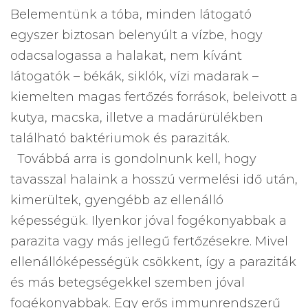
Belementünk a tóba, minden látogató
egyszer biztosan belenyúlt a vízbe, hogy
odacsalogassa a halakat, nem kívánt
látogatók – békák, siklók, vízi madarak –
kiemelten magas fertőzés források, beleivott a
kutya, macska, illetve a madárürülékben
található baktériumok és paraziták.
Továbbá arra is gondolnunk kell, hogy
tavasszal halaink a hosszú vermelési idő után,
kimerültek, gyengébb az ellenálló
képességük. Ilyenkor jóval fogékonyabbak a
parazita vagy más jellegű fertőzésekre. Mivel
ellenállóképességük csökkent, így a paraziták
és más betegségekkel szemben jóval
fogékonyabbak. Egy erős immunrendszerű