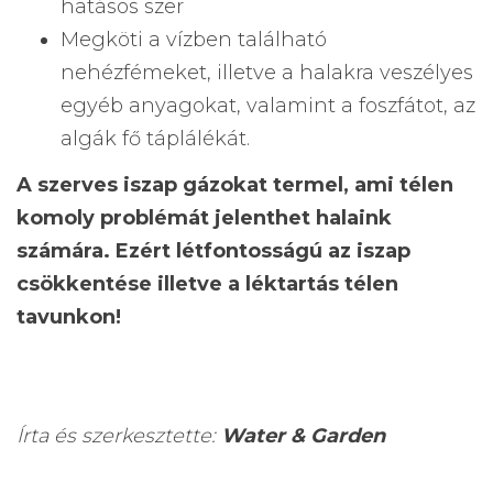
hatásos szer
Megköti a vízben található
nehézfémeket, illetve a halakra veszélyes
egyéb anyagokat, valamint a foszfátot, az
algák fő táplálékát.
A szerves iszap gázokat termel, ami télen
komoly problémát jelenthet halaink
számára. Ezért létfontosságú az iszap
csökkentése illetve a léktartás télen
tavunkon!
Írta és szerkesztette:
Water
&
Garden