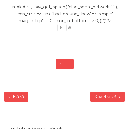
implode( ',', oxy_get_option( 'blog_social_networks' ) ),
'icon_size' => 'sm', 'background_show' => 'simple',
'margin_top' => 0, 'margin_bottom' => 0, ));*/ ?>
‹
›
Előző
Következő
Legutóbbi bejegyzések