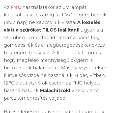
Az
FMC
használatakor az UV lámpát
kapcsoljuk ki, és amíg az FMC le nem bomlik
(kb. 3 nap) ne kapcsoljuk vissza.
A kezelés
alatt a szűrőket TILOS leállítani
! Ugyanis a
szűrőben is megtapadhatnak a paraziták,
gombacsírák és a megbetegedéseket okozó
baktérium törzsek is. A kezelés alatt fontos,
hogy megfeleő mennyiségű oxigént is
biztosítsunk halainknak. Más gyógyszerekkel,
illetve sós vízbe ne használjuk. Hideg vízben,
12 °C alatti vízhőfok esetén az FMC helyett
használhatunk
Malachitzöld
vizesoldatot
parazitamentesítés céljából.
Ha esetlegesen aktív szén van a tóban azt ki