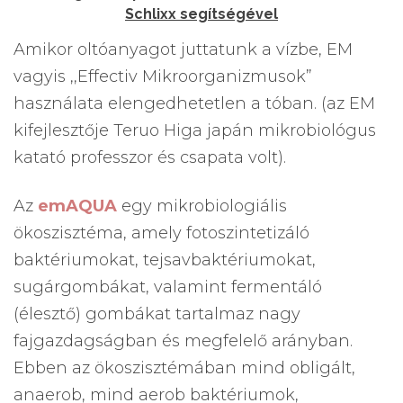
Schlixx segítségével
Amikor oltóanyagot juttatunk a vízbe, EM
vagyis ,,Effectiv Mikroorganizmusok”
használata elengedhetetlen a tóban. (az EM
kifejlesztője Teruo Higa japán mikrobiológus
katató professzor és csapata volt).
Az
emAQUA
egy mikrobiologiális
ökoszisztéma, amely fotoszintetizáló
baktériumokat, tejsavbaktériumokat,
sugárgombákat, valamint fermentáló
(élesztő) gombákat tartalmaz nagy
fajgazdagságban és megfelelő arányban.
Ebben az ökoszisztémában mind obligált,
anaerob, mind aerob baktériumok,